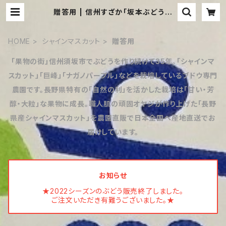
贈答用 | 信州すざか「坂本ぶどう農
園」
HOME
シャインマスカット
贈答用
「果物の街」信州須坂市でぶどうを作り続けて35年。「シャインマ
スカット」「巨峰」「ナガノパープル」などを栽培しているブドウ専門
農園です。長野県特有の「自然の利」を活かした栽培は「甘い・芳
醇・大粒」な果物に成長。職人肌の頑固オヤジが作り上げた「長野
県産シャインマスカット」を農園直販で日本全国へ産地直送でお
届けしています。
お知らせ
★2022シーズンのぶどう販売終了しました。
ご注文いただき有難うございました。★