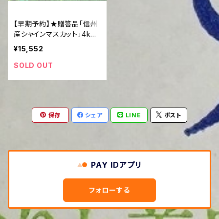
【早期予約】★贈答品「信州
産シャインマスカット」4kg
（6房程度）
¥15,552
SOLD OUT
保存
シェア
LINE
ポスト
PAY IDアプリ
フォローする