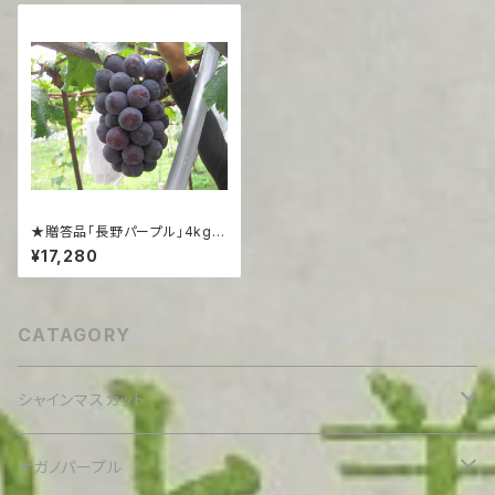
★贈答品「長野パープル」4kg
（6~7房程度）
¥17,280
CATAGORY
シャインマスカット
贈答用
ナガノパープル