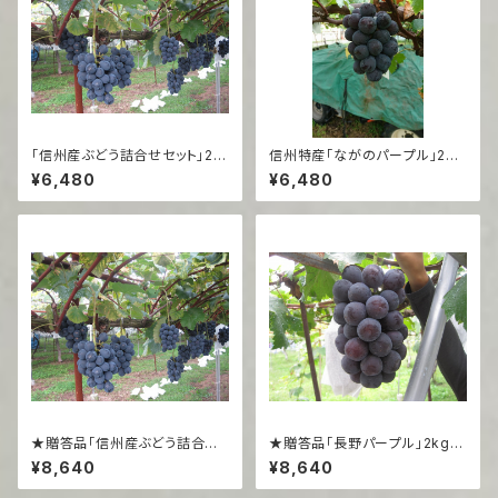
「信州産ぶどう詰合せセット」2k
信州特産「ながのパープル」2kg
g（3房）
（3~4房程度）
¥6,480
¥6,480
★贈答品「信州産ぶどう詰合せ
★贈答品「長野パープル」2kg
セット」2kg（3房）
（3~4房程度）
¥8,640
¥8,640