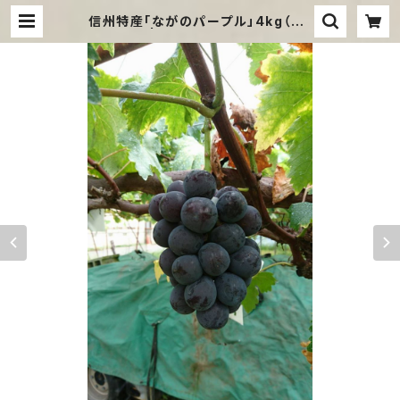
信州特産「ながのパープル」4kg（6~
7房程度） | 信州すざか「坂本ぶどう農
園」